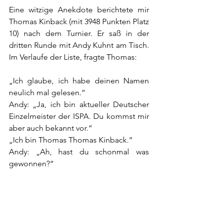
Eine witzige Anekdote berichtete mir 
Thomas Kinback (mit 3948 Punkten Platz 
10) nach dem Turnier. Er saß in der 
dritten Runde mit Andy Kuhnt am Tisch. 
Im Verlaufe der Liste, fragte Thomas: 
„Ich glaube, ich habe deinen Namen 
neulich mal gelesen.“ 
Andy: „Ja, ich bin aktueller Deutscher 
Einzelmeister der ISPA. Du kommst mir 
aber auch bekannt vor.“
„Ich bin Thomas Thomas Kinback.“
Andy: „Ah, hast du schonmal was 
gewonnen?“
Für diejenigen, die sich fragen, was 
daran so witzig ist, schaut mal 
hier
.