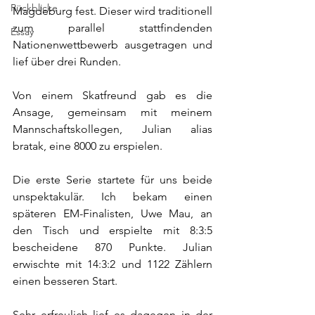
Rückblicke
Magdeburg fest. Dieser wird traditionell 
zum parallel stattfindenden 
Essay
Nationenwettbewerb ausgetragen und 
lief über drei Runden.
Von einem Skatfreund gab es die 
Ansage, gemeinsam mit meinem 
Mannschaftskollegen, Julian alias 
bratak, eine 8000 zu erspielen.
Die erste Serie startete für uns beide 
unspektakulär. Ich bekam einen 
späteren EM-Finalisten, Uwe Mau, an 
den Tisch und erspielte mit 8:3:5 
bescheidene 870 Punkte. Julian 
erwischte mit 14:3:2 und 1122 Zählern 
einen besseren Start.
Sehr erfreulich lief es dagegen in der 