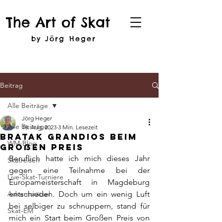
The Art of Skat
by Jörg Heger
Beitrag
Alle Beiträge
Jörg Heger
Alle Beiträge
18. Aug. 2023
3 Min. Lesezeit
Bratak Grandios beim
WM-Blog
Großen Preis
Beruflich hatte ich mich dieses Jahr 
Skatreisen
gegen eine Teilnahme bei der 
Live-Skat-Turniere
Europameisterschaft in Magdeburg 
Adventsrätsel
entschieden. Doch um ein wenig Luft 
bei selbiger zu schnuppern, stand für 
Skat-EM
mich ein Start beim Großen Preis von 