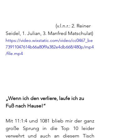
				(v.l.n.r.: 2. Reiner 
Seidel, 1. Julian, 3. Manfred Matschulat)
https://video.wixstatic.com/video/cc0467_be
73911047614b66a80f9a382e4db668/480p/mp4
/file.mp4
„Wenn ich den verliere, laufe ich zu 
Fuß nach Hause!“
Mit 11:1:4 und 1081 blieb mir der ganz 
große Sprung in die Top 10 leider 
verwehrt und auch an diesem Tisch 